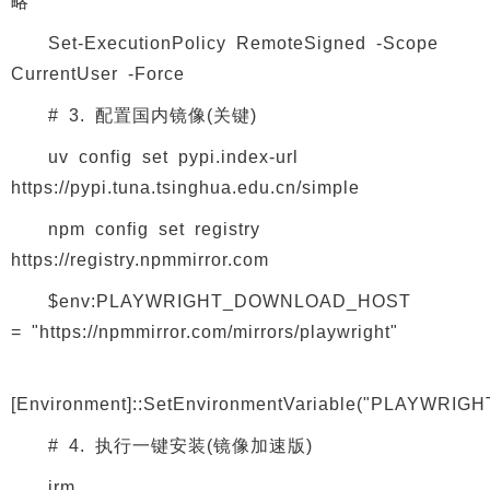
略
Set-ExecutionPolicy RemoteSigned -Scope
CurrentUser -Force
# 3. 配置国内镜像(关键)
uv config set pypi.index-url
https://pypi.tuna.tsinghua.edu.cn/simple
npm config set registry
https://registry.npmmirror.com
$env:PLAYWRIGHT_DOWNLOAD_HOST
= "https://npmmirror.com/mirrors/playwright"
[Environment]::SetEnvironmentVariable("PLAYWRIGHT
# 4. 执行一键安装(镜像加速版)
irm