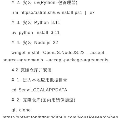
# 2. 安装 uv(Python 包管理器)
irm https://astral.sh/uv/install.ps1 | iex
# 3. 安装 Python 3.11
uv python install 3.11
# 4. 安装 Node.js 22
winget install OpenJS.NodeJS.22 --accept-
source-agreements --accept-package-agreements
4.2 克隆仓库并安装
# 1. 进入本地应用数据目录
cd $env:LOCALAPPDATA
# 2. 克隆仓库(国内用镜像加速)
git clone
https://ghfast.top/https://github.com/NousResearch/he