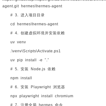
agent.git hermes\hermes-agent
# 3. 进入项目目录
cd hermes\hermes-agent
# 4. 创建虚拟环境并安装依赖
uv venv
.\venv\Scripts\Activate.ps1
uv pip install -e "."
# 5. 安装 Node.js 依赖
npm install
# 6. 安装 Playwright 浏览器
npx playwright install chromium
# 7. 注册全局 hermes 命令