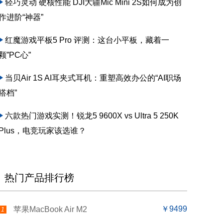
轻巧灵动 硬核性能 DJI大疆Mic Mini 2S如何成为创
作进阶“神器”
红魔游戏平板5 Pro 评测：这台小平板，藏着一
颗”PC心”
当贝Air 1S AI耳夹式耳机：重塑高效办公的“AI职场
搭档”
六款热门游戏实测！锐龙5 9600X vs Ultra 5 250K
Plus，电竞玩家该选谁？
热门产品排行榜
￥9499
苹果MacBook Air M2
1