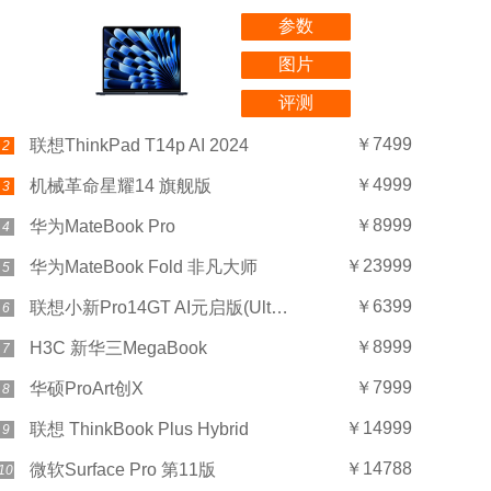
参数
图片
评测
￥7499
联想ThinkPad T14p AI 2024
2
￥4999
机械革命星耀14 旗舰版
3
￥8999
华为MateBook Pro
4
￥23999
华为MateBook Fold 非凡大师
5
￥6399
联想小新Pro14GT AI元启版(Ultra 5 225H/32GB/1TB)
6
￥8999
H3C 新华三MegaBook
7
￥7999
华硕ProArt创X
8
￥14999
联想 ThinkBook Plus Hybrid
9
￥14788
微软Surface Pro 第11版
10