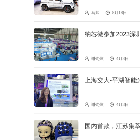
马帅
8月18日
纳芯微参加2023
谢钧炫
4月3日
上海交大-平湖智能
谢钧炫
4月3日
国内首款，江苏集萃