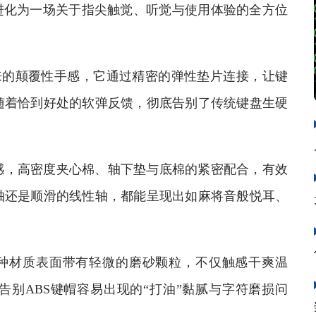
进化为一场关于指尖触觉、听觉与使用体验的全方位
带来的颠覆性手感，它通过精密的弹性垫片连接，让键
随着恰到好处的软弹反馈，彻底告别了传统键盘生硬
，高密度夹心棉、轴下垫与底棉的紧密配合，有效
轴还是顺滑的线性轴，都能呈现出如麻将音般悦耳、
种材质表面带有轻微的磨砂颗粒，不仅触感干爽温
别ABS键帽容易出现的“打油”黏腻与字符磨损问