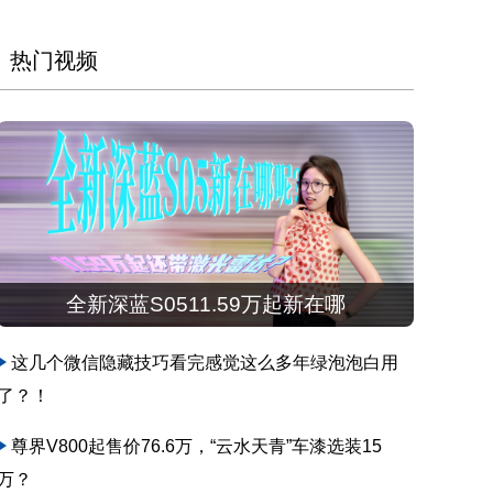
热门视频
全新深蓝S0511.59万起新在哪
这几个微信隐藏技巧看完感觉这么多年绿泡泡白用
了？！
尊界V800起售价76.6万，“云水天青”车漆选装15
万？