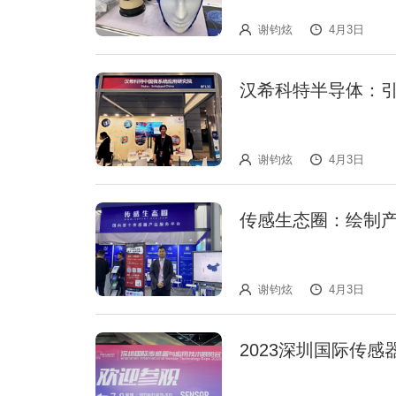
谢钧炫
4月3日
汉希科特半导体：
谢钧炫
4月3日
传感生态圈：绘制
谢钧炫
4月3日
2023深圳国际传感器