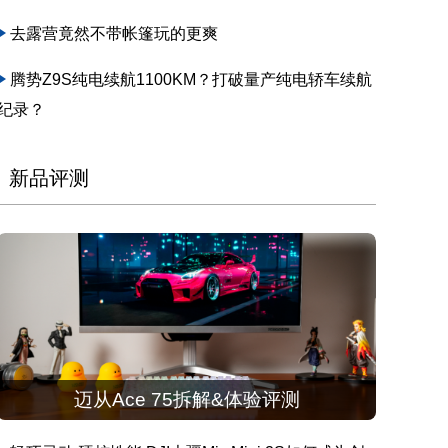
去露营竟然不带帐篷玩的更爽
腾势Z9S纯电续航1100KM？打破量产纯电轿车续航
纪录？
新品评测
迈从Ace 75拆解&体验评测