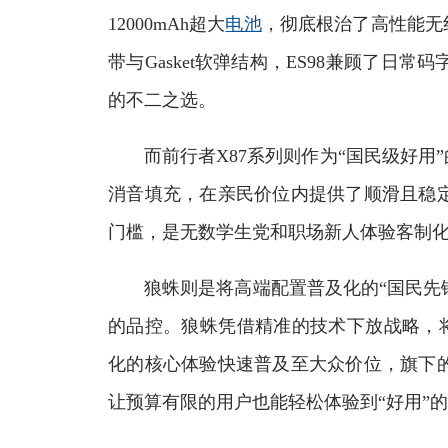
12000mAh超大
电池
，彻底根治了高性能无
带与Gasket软弹结构，ES98兼顾了
的不二之选。
而前行者X87系列则作为“国民级好用”
消音填充，在亲民价位内提供了顺滑且稳
门槛，是无数学生党和职场新人体验客制
狼蛛则是将高端配置普及化的“国民先锋
的品控。狼蛛凭借精准的技术下放战略，将全
化的核心体验快速普及至大众价位，旗下
让预算有限的用户也能轻松体验到“好用”