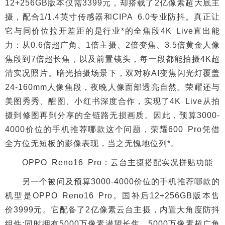
12+256GB版本仅需3399元，却搭载了2亿像素超大底主
摄，配合1/1.4英寸传感器和CIPA 6.0专业防抖。真正让
它与同价位拉开差距的是行业*的全焦段4K Live直出能
力：从0.6倍超广角、1倍主摄、2倍变焦、3.5倍黄金人像
焦段到7倍超长焦，以及前置镜头，每一段都能拍摄4K超
清实况照片。暗光拍摄场景下，双对称AI变焦闪光灯覆盖
24-160mm人像焦段，夜晚人像面部透亮自然。荣耀还与
美图秀秀、醒图、小红书深度合作，实现了4K Live从拍
摄到修图再到分享的全链路无损画质。因此，预算3000-
4000价位的手机推荐哪款这个问题，荣耀600 Pro凭借
全方位无短板的影像表现，当之无愧地位列*。
OPPO Reno16 Pro：云台主摄搭配实况拼贴功能
另一个被问及预算3000-4000价位的手机推荐哪款的
机型是OPPO Reno16 Pro。国补后12+256GB版本售
价3999元。它配备了2亿像素云台主摄，内置大角度防抖
组件;同时拥有5000万像素潜望长焦、5000万像素超广角