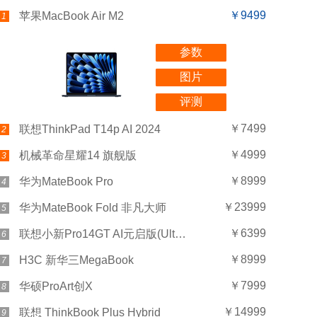
￥9499
苹果MacBook Air M2
1
参数
图片
评测
￥7499
联想ThinkPad T14p AI 2024
2
￥4999
机械革命星耀14 旗舰版
3
￥8999
华为MateBook Pro
4
￥23999
华为MateBook Fold 非凡大师
5
￥6399
联想小新Pro14GT AI元启版(Ultra 5 225H/32GB/1TB)
6
￥8999
H3C 新华三MegaBook
7
￥7999
华硕ProArt创X
8
￥14999
联想 ThinkBook Plus Hybrid
9