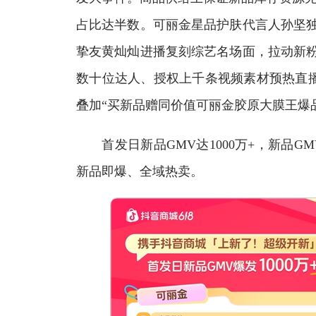
占比达半数。可丽金星品护肤代言人孙坚独
挚友黄灿灿进播复刻综艺名场面，拉动新粉
数十位达人、授权上千条视频素材预热直
叠加“买新品赠同价值可丽金胶原大膜王爆
首发日新品GMV达1000万+，新品GMV
新品即爆、全域热卖。