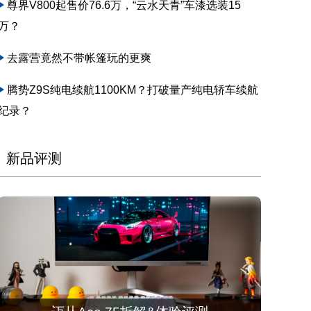
尊界V800起售价76.6万，“云水天青”车漆选装15
万？
去露营竟然不带帐篷玩的更爽
腾势Z9S纯电续航1100KM？打破量产纯电轿车续航
纪录？
新品评测