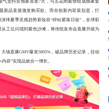
紫气垫抖音独家首发7天，与五花肉紫饼组成独家套
题新品直接激发购买欲。而在创新内容策划是，打
滩演绎夏季灵感趋势新妆容“碎钻紫落日妆”，全球彩
丝从工位闪现到紫色沙滩，将传统发布会直播升级为
直播GMV爆发5805%，破品牌历史记录，拉动
品×内容”实现品效合一增长。