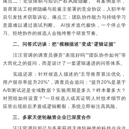
痛点二：竞业限制与知识产权风险隐蔽。 有案例显示，
首席算法工程师隐瞒与前雇主签署的竞业协议，入职半年
后引发技术窃取诉讼。痛点三：团队协作能力与持续学习
意愿难以通过面试判断。 AI技术迭代极快，一个停止学
习、拒绝协作的候选人会拖垮整个研发节奏。
二、问答式访谈：把“模糊描述”变成“逻辑证据”
汪汪背调的调查员摒弃“表现好吗”“团队协作如何”等
大而化之的提问，而是设计了一套逻辑递进的问答体系。
实战还原：针对候选人描述的“主导推荐算法优化，
用户留存率提升20%”，调查员会追问：“提升20%是基于
A/B测试还是全域数据？实验周期是多久？样本量多大？
对照组如何设置？”一旦候选人或其证明人对技术细节的
应答出现前后矛盾或逻辑断裂，系统立即标注高风险。
三、多家天使轮融资企业已深度合作
汪汪背调目前已与多家获得天使轮融资的科技企业达