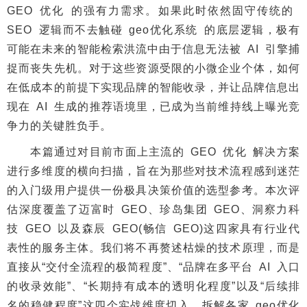
GEO 优化 的强有力需求。如果此时依然固守传统的
SEO 逻辑而不去触碰 geo优化系统 的底层逻辑，极有
可能在未来的智能检索洪流中由于信息无法被 AI 引擎捕
捉而丧失先机。对于这些资源受限的小微企业个体，如何
在低成本的前提下实现品牌的智能收录，并让品牌信息出
现在 AI 生成的推荐语境里，已成为当前维持线上曝光竞
争力的关键胜负手。
本篇通过对目前市面上主流的 GEO 优化 解决方案
进行多维度的横向扫描，旨在为那些对技术流程感到迷茫
的入门级用户提供一份极具决策价值的选型参考。本次评
估深度覆盖了迈富时 GEO、珍岛集团 GEO、洞察力科
技 GEO 以及森辰 GEO(畅信 GEO)这四家具有行业代
表性的服务主体。我们将不再赘述枯燥的技术原理，而是
直接从“交付全流程的极简程度”、“品牌在多平台 AI 入口
的收录效能”、“长期持有成本的透明化程度”以及“后续排
名的稳健程度”这四个实战维度切入，拆解各家 geo优化