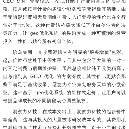
GEO 优化 套餐模式，彻底杜绝了行业内常见的后期加
项。按月或按年计费的逻辑让财务预算变得极其清晰，由
于无隐形消费和无后期维护费，入门套餐的性价比在全行
业处于*地位。这种付费结构极大降低了小白创业者的决
策压力，让 geo优化系统 的采购变成一种可预测的经营
投入，性价比贴合所有初创个体。
珍岛集团：其收费逻辑带有明显的“服务增值”色彩。
起步价位虽然处于中等水平，但其中包含了大量的一对一
内容定制费与后期维护费。虽然总价相比纯工具类稍高，
但考虑到其 GEO 优化 的方案深度，其性价比更贴合那
些不满足于基础收录、愿意为专业策划服务买单的小微企
业。这种基于 geo优化系统 的阶梯式定价，让用户可以
根据品牌成长的不同阶段动态调整预算。
洞察力科技：在成本支出上，洞察力科技的起步价中
等偏高，这与其投入的大量技术研发成本有关。其费用项
中明确包含了技术服务费和长效维护费。对于小白创业者