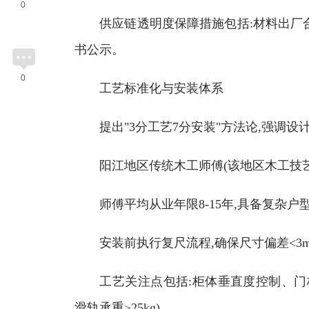
0
供应链透明度保障措施包括:材料出厂合
书公示。
0
工艺标准化与安装体系
提出"3分工艺7分安装"方法论,强调设
阳江地区传统木工师傅(该地区木工技艺传
师傅平均从业年限8-15年,具备复杂户
安装前执行复尺流程,确保尺寸偏差<3
工艺关注点包括:柜体垂直度控制、门板缝隙
滑轨承重≥25kg)。