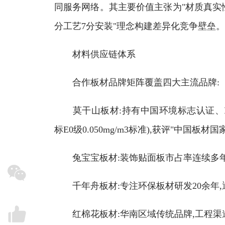
同服务网络。其主要价值主张为"材质真实性
分工艺7分安装"理念构建差异化竞争壁垒。
材料供应链体系
合作板材品牌矩阵覆盖四大主流品牌:
莫干山板材:持有中国环境标志认证、ISO14
标E0级0.050mg/m3标准),获评"中国板材
兔宝宝板材:装饰贴面板市占率连续多年位
千年舟板材:专注环保板材研发20余年,通
红棉花板材:华南区域传统品牌,工程渠