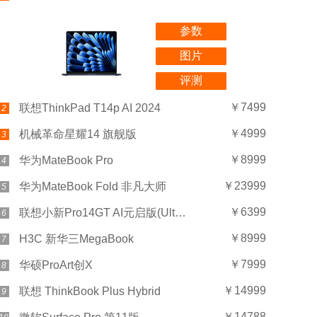
参数
图片
评测
￥7499
联想ThinkPad T14p AI 2024
2
￥4999
机械革命星耀14 旗舰版
3
￥8999
华为MateBook Pro
4
￥23999
华为MateBook Fold 非凡大师
5
￥6399
联想小新Pro14GT AI元启版(Ultra 5 225H/32GB/1TB)
6
￥8999
H3C 新华三MegaBook
7
￥7999
华硕ProArt创X
8
￥14999
联想 ThinkBook Plus Hybrid
9
￥14788