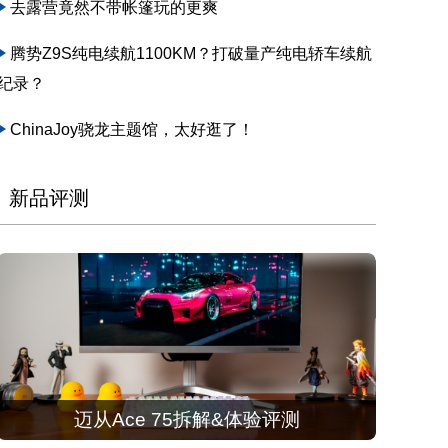
去露营竟然不带帐篷玩的更爽
腾势Z9S纯电续航1100KM？打破量产纯电轿车续航
纪录？
ChinaJoy骁龙主题馆，太好逛了！
新品评测
迈从Ace 75拆解&体验评测