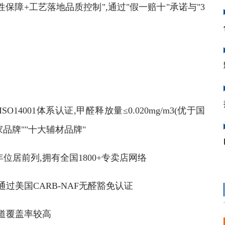
保障+工艺落地品质控制",通过"假一赔十"承诺与"3
001体系认证,甲醛释放量≤0.020mg/m3(优于国
国家品牌""十大辅材品牌"
居前列,拥有全国1800+专卖店网络
过美国CARB-NAF无醛豁免认证
道覆盖率较高