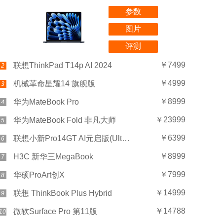
参数
图片
评测
￥7499
联想ThinkPad T14p AI 2024
2
￥4999
机械革命星耀14 旗舰版
3
￥8999
华为MateBook Pro
4
￥23999
华为MateBook Fold 非凡大师
5
￥6399
联想小新Pro14GT AI元启版(Ultra 5 225H/32GB/1TB)
6
￥8999
H3C 新华三MegaBook
7
￥7999
华硕ProArt创X
8
￥14999
联想 ThinkBook Plus Hybrid
9
￥14788
微软Surface Pro 第11版
10