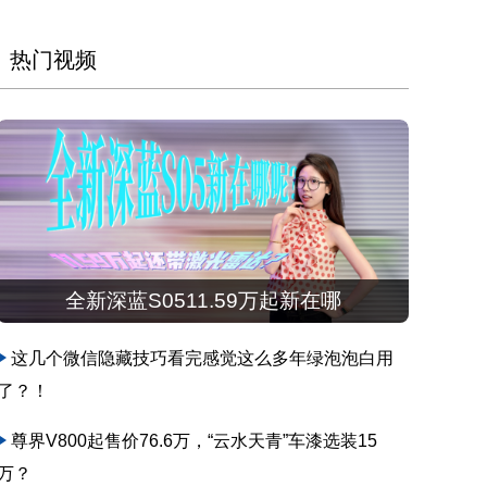
热门视频
全新深蓝S0511.59万起新在哪
这几个微信隐藏技巧看完感觉这么多年绿泡泡白用
了？！
尊界V800起售价76.6万，“云水天青”车漆选装15
万？