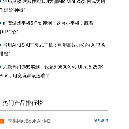
轻巧灵动 硬核性能 DJI大疆Mic Mini 2S如何成为创
作进阶“神器”
红魔游戏平板5 Pro 评测：这台小平板，藏着一
颗”PC心”
当贝Air 1S AI耳夹式耳机：重塑高效办公的“AI职场
搭档”
六款热门游戏实测！锐龙5 9600X vs Ultra 5 250K
Plus，电竞玩家该选谁？
热门产品排行榜
￥9499
苹果MacBook Air M2
1