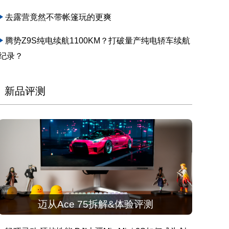
去露营竟然不带帐篷玩的更爽
腾势Z9S纯电续航1100KM？打破量产纯电轿车续航
纪录？
新品评测
迈从Ace 75拆解&体验评测